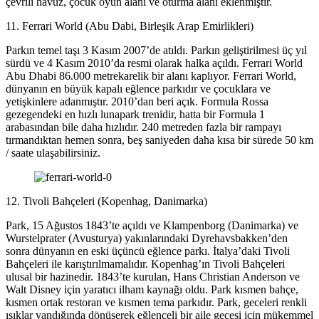
çevrili havuz, çocuk oyun alanı ve oturma alanı eklenmiştir.
11. Ferrari World (Abu Dabi, Birleşik Arap Emirlikleri)
Parkın temel taşı 3 Kasım 2007’de atıldı. Parkın geliştirilmesi üç yıl
sürdü ve 4 Kasım 2010’da resmi olarak halka açıldı. Ferrari World
Abu Dhabi 86.000 metrekarelik bir alanı kaplıyor. Ferrari World,
dünyanın en büyük kapalı eğlence parkıdır ve çocuklara ve
yetişkinlere adanmıştır. 2010’dan beri açık. Formula Rossa
gezegendeki en hızlı lunapark trenidir, hatta bir Formula 1
arabasından bile daha hızlıdır. 240 metreden fazla bir rampayı
tırmandıktan hemen sonra, beş saniyeden daha kısa bir sürede 50 km
/ saate ulaşabilirsiniz.
12. Tivoli Bahçeleri (Kopenhag, Danimarka)
Park, 15 Ağustos 1843’te açıldı ve Klampenborg (Danimarka) ve
Wurstelprater (Avusturya) yakınlarındaki Dyrehavsbakken’den
sonra dünyanın en eski üçüncü eğlence parkı. İtalya’daki Tivoli
Bahçeleri ile karıştırılmamalıdır. Kopenhag’ın Tivoli Bahçeleri
ulusal bir hazinedir. 1843’te kurulan, Hans Christian Anderson ve
Walt Disney için yaratıcı ilham kaynağı oldu. Park kısmen bahçe,
kısmen ortak restoran ve kısmen tema parkıdır. Park, geceleri renkli
ışıklar yandığında dönüşerek eğlenceli bir aile gecesi için mükemmel