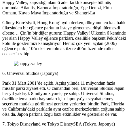
Happy Valley, kapsadığı alanı 6 adet farklı konsepte bölmüş
durumda: Atlantis, Karınca İmparatorluğu, Ege Denizi, Firth
Ormanı, Kayıp Maya İmparatorluğu ve Shangri-La
Güney Kore’siydi, Hong Kong’uydu derken, dünyanın en kalabalık
ülkesinden bir eğlence parkının listeye girmemesi düşünülemezdi
elbette… Çin’in bir diğer gururu: Happy Valley! Ülkenin 6 kentinde
yer alan Happy Valley eğlence parkları, özellikle başkent Pekin’deki
kolu ile gözlerimizi kamaştırıyor. Henüz çok yeni açılan (2006)
eğlence parkı, 10’u ekstrem olmak üzere 40’ın üzerinde roller
coaster’a sahip.
6. Universal Studios (Japonya)
Park 31 Mart 2001’de açıldı. Açılış yılında 11 milyondan fazla
misafir parkı ziyaret etti. O zamandan beri, Universal Studios Japan
her yıl yaklaşık 8 milyon ziyaretçiye sahip. Universal Studios,
özellikle tema parkı hayranları için Japonya’ya seyahat etmeyi
seçerken mutlaka görülmesi gereken yerlerden biridir. Park, Florida
ve California’daki parklarla aynı cazibe merkezlerinin çoğuna sahip
olsa da, Japon parkına özgü bazı etkinlikler ve gösteriler de var.
7. Tokyo Disneyland ve Tokyo DisneySEA (Tokyo, Japonya)