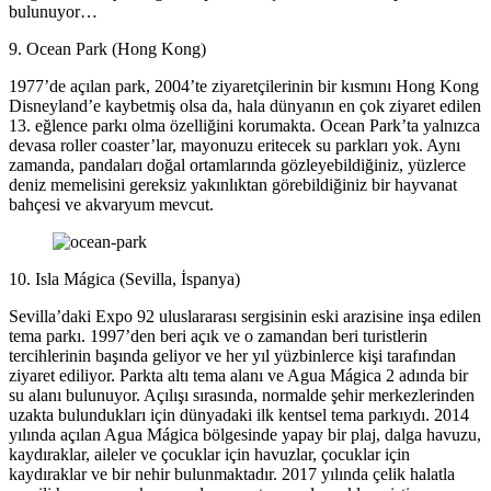
bulunuyor…
9. Ocean Park (Hong Kong)
1977’de açılan park, 2004’te ziyaretçilerinin bir kısmını Hong Kong
Disneyland’e kaybetmiş olsa da, hala dünyanın en çok ziyaret edilen
13. eğlence parkı olma özelliğini korumakta. Ocean Park’ta yalnızca
devasa roller coaster’lar, mayonuzu eritecek su parkları yok. Aynı
zamanda, pandaları doğal ortamlarında gözleyebildiğiniz, yüzlerce
deniz memelisini gereksiz yakınlıktan görebildiğiniz bir hayvanat
bahçesi ve akvaryum mevcut.
10. Isla Mágica (Sevilla, İspanya)
Sevilla’daki Expo 92 uluslararası sergisinin eski arazisine inşa edilen
tema parkı. 1997’den beri açık ve o zamandan beri turistlerin
tercihlerinin başında geliyor ve her yıl yüzbinlerce kişi tarafından
ziyaret ediliyor. Parkta altı tema alanı ve Agua Mágica 2 adında bir
su alanı bulunuyor. Açılışı sırasında, normalde şehir merkezlerinden
uzakta bulundukları için dünyadaki ilk kentsel tema parkıydı. 2014
yılında açılan Agua Mágica bölgesinde yapay bir plaj, dalga havuzu,
kaydıraklar, aileler ve çocuklar için havuzlar, çocuklar için
kaydıraklar ve bir nehir bulunmaktadır. 2017 yılında çelik halatla