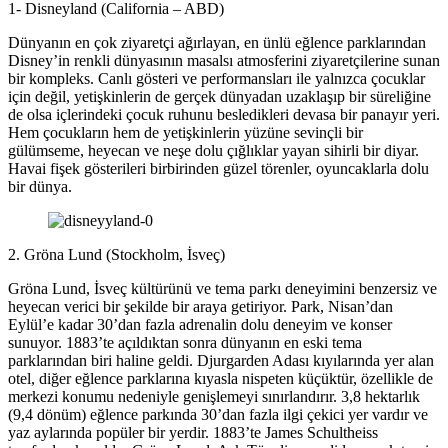
1- Disneyland (California – ABD)
Dünyanın en çok ziyaretçi ağırlayan, en ünlü eğlence parklarından
Disney’in renkli dünyasının masalsı atmosferini ziyaretçilerine sunan
bir kompleks. Canlı gösteri ve performansları ile yalnızca çocuklar
için değil, yetişkinlerin de gerçek dünyadan uzaklaşıp bir süreliğine
de olsa içlerindeki çocuk ruhunu besledikleri devasa bir panayır yeri.
Hem çocukların hem de yetişkinlerin yüzüne sevinçli bir
gülümseme, heyecan ve neşe dolu çığlıklar yayan sihirli bir diyar.
Havai fişek gösterileri birbirinden güzel törenler, oyuncaklarla dolu
bir dünya.
2. Gröna Lund (Stockholm, İsveç)
Gröna Lund, İsveç kültürünü ve tema parkı deneyimini benzersiz ve
heyecan verici bir şekilde bir araya getiriyor. Park, Nisan’dan
Eylül’e kadar 30’dan fazla adrenalin dolu deneyim ve konser
sunuyor. 1883’te açıldıktan sonra dünyanın en eski tema
parklarından biri haline geldi. Djurgarden Adası kıyılarında yer alan
otel, diğer eğlence parklarına kıyasla nispeten küçüktür, özellikle de
merkezi konumu nedeniyle genişlemeyi sınırlandırır. 3,8 hektarlık
(9,4 dönüm) eğlence parkında 30’dan fazla ilgi çekici yer vardır ve
yaz aylarında popüler bir yerdir. 1883’te James Schultheiss