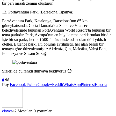
bir peri masalı zemini oluşturur.
13. Portaventura Parkı (Barselona, ​​İspanya)
PortAventura Park, Katalonya, Barselona’nın 85 km
güneybatısında, Costa Daurada’da Salou ve Vila-seca
belediyelerinde bulunan PortAventura World Resort’ta bulunan bir
tema parkıdır. Park, Avrupa’nın en büyük tema parklarından biridir.
İşte bir su parkı, her biri 500’ün üzerinde odası olan dört yıldızlı
oteller. Eğlence parkı altı bölüme ayrılmıştır. her alan belirli bir
temaya göre düzenlenmiştir: Akdeniz, Çin, Meksika, Vahşi Batı,
Polinezya ve Susam Sokağı.
Sizleri de bu renkli dünyaya bekliyoruz 🙂
0
98
Pay
Facebook
Twitter
Google+
ReddIt
WhatsApp
Pinterest
E-posta
eloves
42 Mesajları
0 yorumlar