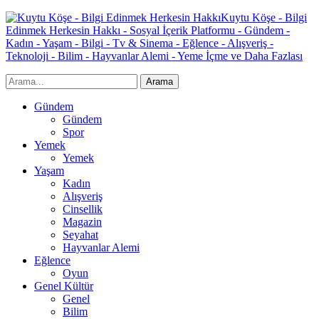
Kuytu Köşe - Bilgi
Edinmek Herkesin Hakkı - Sosyal İçerik Platformu - Gündem -
Kadın - Yaşam - Bilgi - Tv & Sinema - Eğlence - Alışveriş -
Teknoloji - Bilim - Hayvanlar Alemi - Yeme İçme ve Daha Fazlası
Gündem
Gündem
Spor
Yemek
Yemek
Yaşam
Kadın
Alışveriş
Cinsellik
Magazin
Seyahat
Hayvanlar Alemi
Eğlence
Oyun
Genel Kültür
Genel
Bilim