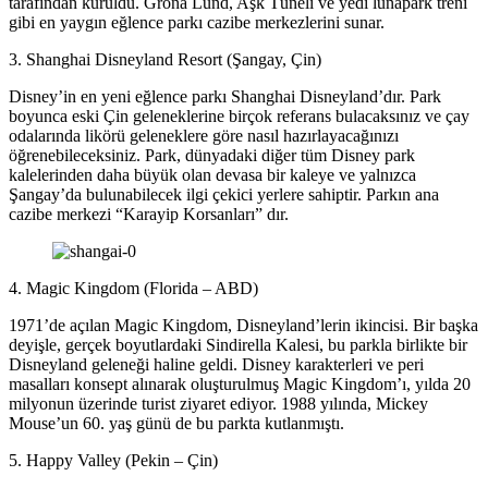
tarafından kuruldu. Gröna Lund, Aşk Tüneli ve yedi lunapark treni
gibi en yaygın eğlence parkı cazibe merkezlerini sunar.
3. Shanghai Disneyland Resort (Şangay, Çin)
Disney’in en yeni eğlence parkı Shanghai Disneyland’dır. Park
boyunca eski Çin geleneklerine birçok referans bulacaksınız ve çay
odalarında likörü geleneklere göre nasıl hazırlayacağınızı
öğrenebileceksiniz. Park, dünyadaki diğer tüm Disney park
kalelerinden daha büyük olan devasa bir kaleye ve yalnızca
Şangay’da bulunabilecek ilgi çekici yerlere sahiptir. Parkın ana
cazibe merkezi “Karayip Korsanları” dır.
4. Magic Kingdom (Florida – ABD)
1971’de açılan Magic Kingdom, Disneyland’lerin ikincisi. Bir başka
deyişle, gerçek boyutlardaki Sindirella Kalesi, bu parkla birlikte bir
Disneyland geleneği haline geldi. Disney karakterleri ve peri
masalları konsept alınarak oluşturulmuş Magic Kingdom’ı, yılda 20
milyonun üzerinde turist ziyaret ediyor. 1988 yılında, Mickey
Mouse’un 60. yaş günü de bu parkta kutlanmıştı.
5. Happy Valley (Pekin – Çin)