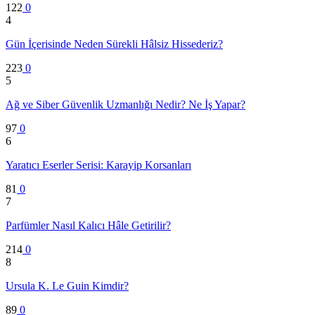
122
0
4
Gün İçerisinde Neden Sürekli Hâlsiz Hissederiz?
223
0
5
Ağ ve Siber Güvenlik Uzmanlığı Nedir? Ne İş Yapar?
97
0
6
Yaratıcı Eserler Serisi: Karayip Korsanları
81
0
7
Parfümler Nasıl Kalıcı Hâle Getirilir?
214
0
8
Ursula K. Le Guin Kimdir?
89
0