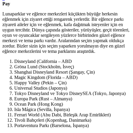
Pay
Lunaparklar ve eğlence merkezleri küçükten büyüğe herkesin
eğlenmek için ziyaret ettiği rengarenk yerlerdir. Bir eğlence parkı
ziyareti aileler için ve eğlenmek, kafa dağıtmak isteyenler için en
uygun tercihtir. Dünya çapında gösteriler, yürüyüşler, geçit törenleri,
oyun ve oyuncaklar sergileyen yüzlerce birbirinden güzel eğlence
merkezi ve tema parkı vardır. Aralarından seçim yapmak oldukça
zordur. Bizler sizin için seçim yaparken yorulmayın diye en güzel
eğlence merkezlerini ve tema parklarını araştırdık.
Disneyland (California – ABD
Gröna Lund (Stockholm, İsveç)
Shanghai Disneyland Resort (Şangay, Çin)
Magic Kingdom (Florida – ABD)
Happy Valley (Pekin – Çin)
Universal Studios (Japonya)
Tokyo Disneyland ve Tokyo DisneySEA (Tokyo, Japonya)
Europa Park (Rust – Almanya)
Ocean Park (Hong Kong)
Isla Mágica (Sevilla, İspanya)
Ferrari World (Abu Dabi, Birleşik Arap Emirlikleri)
Tivoli Bahçeleri (Kopenhag, Danimarka)
Portaventura Parkı (Barselona, ​​İspanya)