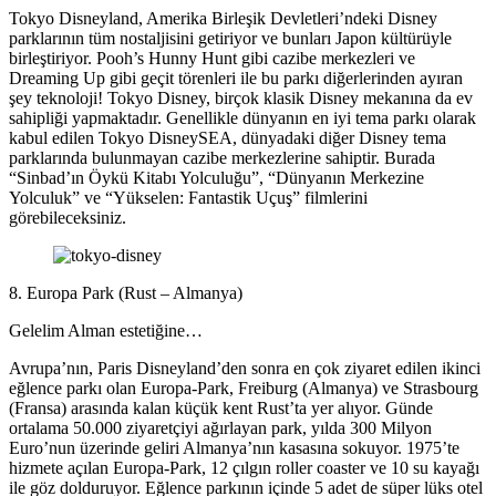
Tokyo Disneyland, Amerika Birleşik Devletleri’ndeki Disney
parklarının tüm nostaljisini getiriyor ve bunları Japon kültürüyle
birleştiriyor. Pooh’s Hunny Hunt gibi cazibe merkezleri ve
Dreaming Up gibi geçit törenleri ile bu parkı diğerlerinden ayıran
şey teknoloji! Tokyo Disney, birçok klasik Disney mekanına da ev
sahipliği yapmaktadır. Genellikle dünyanın en iyi tema parkı olarak
kabul edilen Tokyo DisneySEA, dünyadaki diğer Disney tema
parklarında bulunmayan cazibe merkezlerine sahiptir. Burada
“Sinbad’ın Öykü Kitabı Yolculuğu”, “Dünyanın Merkezine
Yolculuk” ve “Yükselen: Fantastik Uçuş” filmlerini
görebileceksiniz.
8. Europa Park (Rust – Almanya)
Gelelim Alman estetiğine…
Avrupa’nın, Paris Disneyland’den sonra en çok ziyaret edilen ikinci
eğlence parkı olan Europa-Park, Freiburg (Almanya) ve Strasbourg
(Fransa) arasında kalan küçük kent Rust’ta yer alıyor. Günde
ortalama 50.000 ziyaretçiyi ağırlayan park, yılda 300 Milyon
Euro’nun üzerinde geliri Almanya’nın kasasına sokuyor. 1975’te
hizmete açılan Europa-Park, 12 çılgın roller coaster ve 10 su kayağı
ile göz dolduruyor. Eğlence parkının içinde 5 adet de süper lüks otel