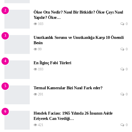
2
Ökse Otu Nedir? Nasıl Bir Bitkidir? Ökse Çayı Nasıl
Yapılır? Ökse…
103
0
3
Unutkanlık Sorunu ve Unutkanlığa Karşı 10 Önemli
Besin
99
0
4
En İlginç Fobi Türleri
193
0
5
Termal Kameralar Bizi Nasıl Fark eder?
201
0
6
Hendek Faciası: 1965 Yılında 26 İnsanın Asitle
Eriyerek Can Verdiği…
421
0