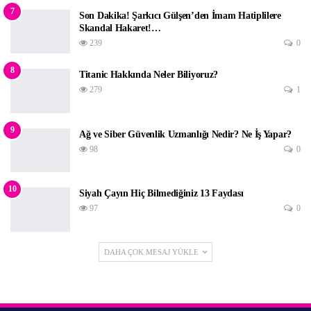
7
Son Dakika! Şarkıcı Gülşen’den İmam Hatiplilere
Skandal Hakaret!…
239
0
8
Titanic Hakkında Neler Biliyoruz?
279
1
9
Ağ ve Siber Güvenlik Uzmanlığı Nedir? Ne İş Yapar?
98
0
10
Siyah Çayın Hiç Bilmediğiniz 13 Faydası
97
0
DAHA ÇOK MESAJ YÜKLE