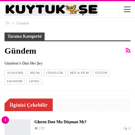
Ev
Gündem
Tarama Kategorisi
Gündem
Gündem’e Dair Her Şey
ALIŞVERIŞ
BILIM
CINSELLIK
DIZI & FILM
EĞITIM
EKONOMI
GENEL
İlginizi Çekebilir
1
Gluten Dost Mu Düşman Mı?
170
0