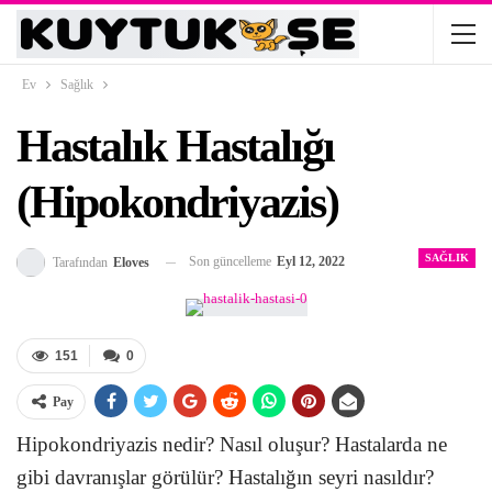
Ev
Sağlık
Hastalık Hastalığı
(Hipokondriyazis)
SAĞLIK
Son güncelleme
Eyl 12, 2022
Tarafından
Eloves
151
0
Pay
Hipokondriyazis nedir? Nasıl oluşur? Hastalarda ne
gibi davranışlar görülür? Hastalığın seyri nasıldır?