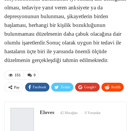
olması, tedaviye yanıt veren anksiyete ya da
depresyonunun bulunması, şikayetlerin birden
başlaması, herhangi bir kişilik bozukluğunun
bulunmaması düzelmenin daha çabuk olacağına dair
olumlu işaretlerdir.Sonuç olarak uygun bir tedavi ile
hastaların üçte biri ile yarısında önemli ölçüde
düzelmenin gerçekleşdiği tahmin edilmektedir.
151
0
Facebook
Twitter
Google+
ReddIt
Pay
WhatsApp
Pinterest
E-posta
Eloves
42 Mesajları
0 Yorumlar