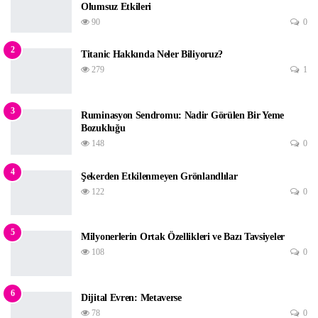
Olumsuz Etkileri
90
0
2
Titanic Hakkında Neler Biliyoruz?
279
1
3
Ruminasyon Sendromu: Nadir Görülen Bir Yeme
Bozukluğu
148
0
4
Şekerden Etkilenmeyen Grönlandlılar
122
0
5
Milyonerlerin Ortak Özellikleri ve Bazı Tavsiyeler
108
0
6
Dijital Evren: Metaverse
78
0