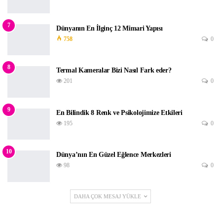
7
Dünyanın En İlginç 12 Mimari Yapısı
758
0
8
Termal Kameralar Bizi Nasıl Fark eder?
201
0
9
En Bilindik 8 Renk ve Psikolojimize Etkileri
195
0
10
Dünya’nın En Güzel Eğlence Merkezleri
98
0
DAHA ÇOK MESAJ YÜKLE