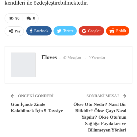
kendileri ile özdeşleştirebilmektedir.
90
0
Facebook
Twitter
Google+
ReddIt
Pay
WhatsApp
Pinterest
E-posta
Eloves
42 Mesajları
0 Yorumlar
ÖNCEKI GÖNDERI
SONRAKI MESAJ
Gün İçinde Zinde
Ökse Otu Nedir? Nasıl Bir
Kalabilmek İçin 5 Tavsiye
Bitkidir? Ökse Çayı Nasıl
Yapılır? Ökse Otu’nun
Sağlığa Faydaları ve
Bilinmeyen Yönleri