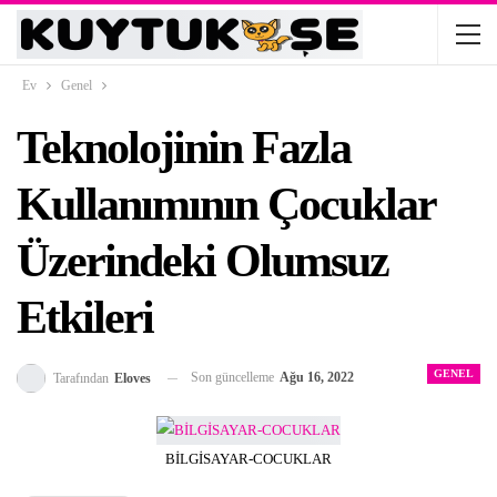
Ev
Genel
‌Teknolojinin Fazla
Kullanımının Çocuklar
Üzerindeki Olumsuz
Etkileri
GENEL
Son güncelleme
Ağu 16, 2022
Tarafından
Eloves
BİLGİSAYAR-COCUKLAR