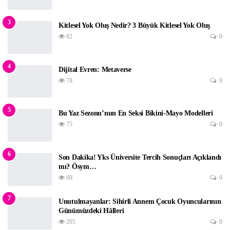
3
Kitlesel Yok Oluş Nedir? 3 Büyük Kitlesel Yok Oluş
82
0
4
Dijital Evren: Metaverse
78
0
5
Bu Yaz Sezonu’nun En Seksi Bikini-Mayo Modelleri
75
0
6
Son Dakika! Yks Üniversite Tercih Sonuçları Açıklandı
mı? Ösym…
69
0
7
‌Unutulmayanlar: Sihirli Annem Çocuk Oyuncularının
Günümüzdeki Hâlleri
205
0