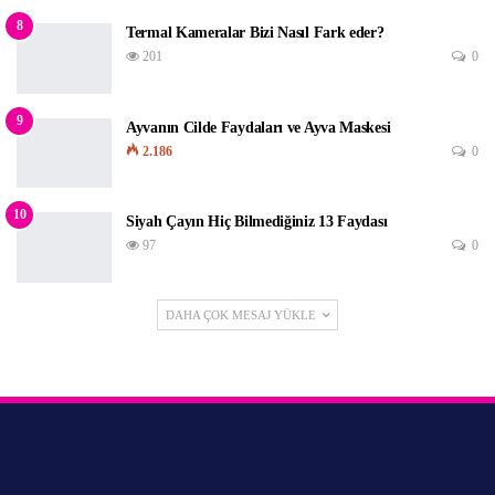
8
Termal Kameralar Bizi Nasıl Fark eder?
201
0
9
Ayvanın Cilde Faydaları ve Ayva Maskesi
2.186
0
10
Siyah Çayın Hiç Bilmediğiniz 13 Faydası
97
0
DAHA ÇOK MESAJ YÜKLE