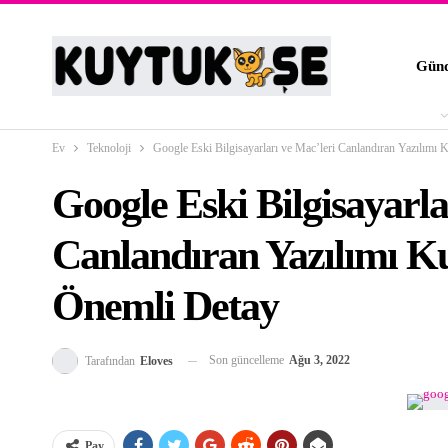
Gün
Ev
Teknoloji
Google Eski Bilgisayarları ve Mac’leri Canlandıran Yazılımı 
Google Eski Bilgisayarla
Canlandıran Yazılımı Ku
Önemli Detay
Son güncelleme
Ağu 3, 2022
Tarafından
Eloves
Pay