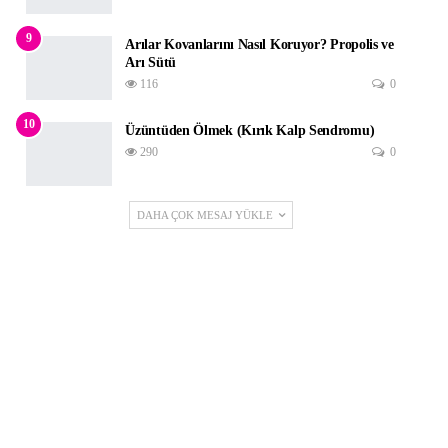
9
Arılar Kovanlarını Nasıl Koruyor? Propolis ve
Arı Sütü
116
0
10
Üzüntüden Ölmek (Kırık Kalp Sendromu)
290
0
DAHA ÇOK MESAJ YÜKLE