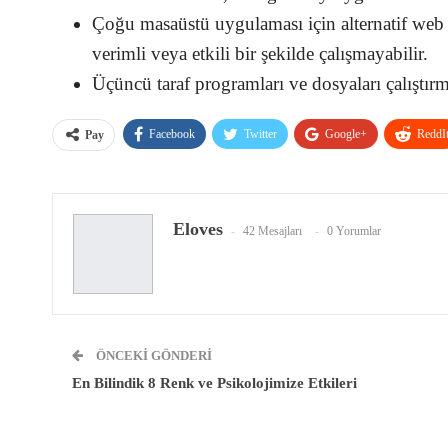
Çoğu masaüstü uygulaması için alternatif web
verimli veya etkili bir şekilde çalışmayabilir.
Üçüncü taraf programları ve dosyaları çalıştırm
Facebook
Twitter
Google+
ReddI
Pay
Eloves
42 Mesajları
0 Yorumlar
ÖNCEKI GÖNDERI
En Bilindik 8 Renk ve Psikolojimize Etkileri