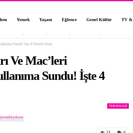
dem
Yemek
Yaşam
Eğlence
Genel Kültür
TV &
Kullanıma Sundu! İşte 4 Önemli Detay
rı Ve Mac’leri
llanıma Sundu! İşte 4
TEKNOLOJI
72
0