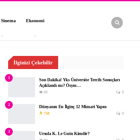
 Sinema
Ekonomi
İlginizi Çekebilir
1
Son Dakika! Yks Üniversite Tercih Sonuçları
Açıklandı mı? Ösym…
69
0
2
Dünyanın En İlginç 12 Mimari Yapısı
758
0
3
Ursula K. Le Guin Kimdir?