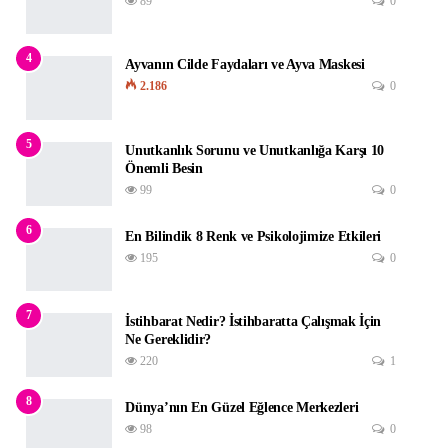
89
0
4
Ayvanın Cilde Faydaları ve Ayva Maskesi
2.186
0
5
Unutkanlık Sorunu ve Unutkanlığa Karşı 10
Önemli Besin
99
0
6
En Bilindik 8 Renk ve Psikolojimize Etkileri
195
0
7
İstihbarat Nedir? İstihbaratta Çalışmak İçin
Ne Gereklidir?
220
1
8
Dünya’nın En Güzel Eğlence Merkezleri
98
0