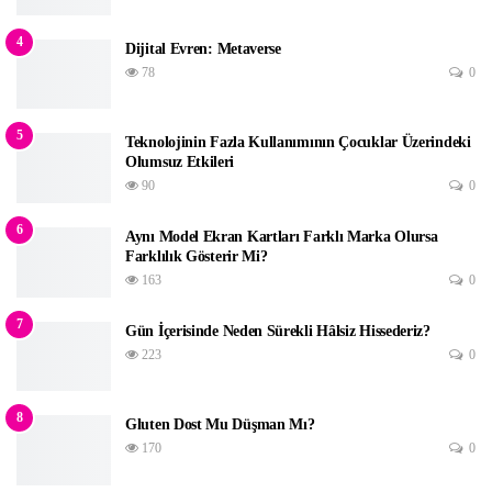
4
Dijital Evren: Metaverse
78
0
5
‌Teknolojinin Fazla Kullanımının Çocuklar Üzerindeki
Olumsuz Etkileri
90
0
6
Aynı Model Ekran Kartları Farklı Marka Olursa
Farklılık Gösterir Mi?
163
0
7
Gün İçerisinde Neden Sürekli Hâlsiz Hissederiz?
223
0
8
Gluten Dost Mu Düşman Mı?
170
0