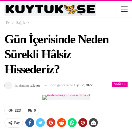
Ev
Sağlık
Gün İçerisinde Neden
Sürekli Hâlsiz
Hissederiz?
SAĞLIK
Son güncelleme
Eyl 12, 2022
Tarafından
Eloves
223
0
Pay