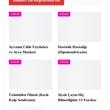
Bunları Da Beğenebilirsin
SAĞLIK
SAĞLIK
Ayvanın Cilde Faydaları
Hastalık Hastalığı
ve Ayva Maskesi
(Hipokondriyazis)
SAĞLIK
SAĞLIK
Üzüntüden Ölmek (Kırık
Siyah Çayın Hiç
Kalp Sendromu)
Bilmediğiniz 13 Faydası