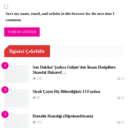
Save my name, email, and website in this browser for the next time I
comment.
İlginizi Çekebilir
1
Son Dakika! Şarkıcı Gülşen’den İmam Hatiplilere
Skandal Hakaret!…
239
0
2
Siyah Çayın Hiç Bilmediğiniz 13 Faydası
97
0
3
Hastalık Hastalığı (Hipokondriyazis)
151
0