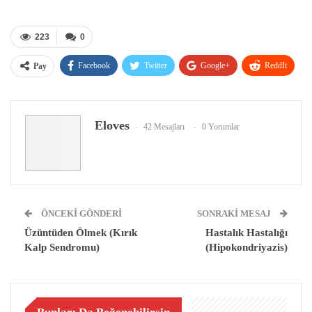
223
0
Facebook
Twitter
Google+
ReddIt
Pay
WhatsApp
Pinterest
E-posta
Eloves
42 Mesajları
0 Yorumlar
ÖNCEKI GÖNDERI
SONRAKI MESAJ
Üzüntüden Ölmek (Kırık
Hastalık Hastalığı
Kalp Sendromu)
(Hipokondriyazis)