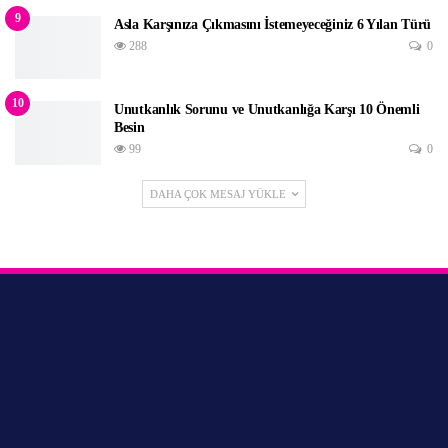
9
Asla Karşınıza Çıkmasını İstemeyeceğiniz 6 Yılan Türü
288
0
10
Unutkanlık Sorunu ve Unutkanlığa Karşı 10 Önemli
Besin
99
0
DAHA ÇOK MESAJ YÜKLE