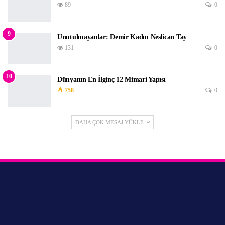
89
0
9
Unutulmayanlar: Demir Kadın Neslican Tay
131
0
10
Dünyanın En İlginç 12 Mimari Yapısı
758
0
DAHA ÇOK MESAJ YÜKLE