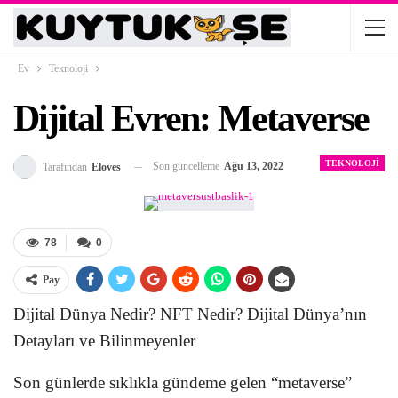
Ev
Teknoloji
Dijital Evren: Metaverse
TEKNOLOJI
Son güncelleme
Ağu 13, 2022
Tarafından
Eloves
78
0
Pay
Dijital Dünya Nedir? NFT Nedir? Dijital Dünya’nın
Detayları ve Bilinmeyenler
Son günlerde sıklıkla gündeme gelen “metaverse”