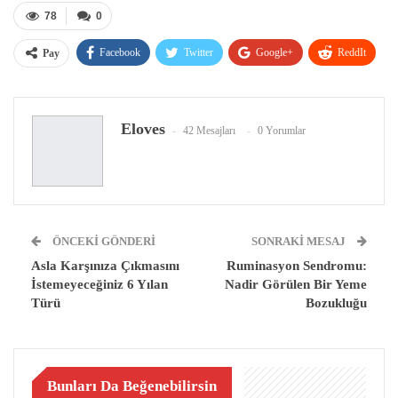
78
0
Facebook
Twitter
Google+
ReddIt
Pay
WhatsApp
Pinterest
E-posta
Eloves
42 Mesajları
0 Yorumlar
ÖNCEKI GÖNDERI
SONRAKI MESAJ
Asla Karşınıza Çıkmasını
Ruminasyon Sendromu:
İstemeyeceğiniz 6 Yılan
Nadir Görülen Bir Yeme
Türü
Bozukluğu
Bunları Da Beğenebilirsin