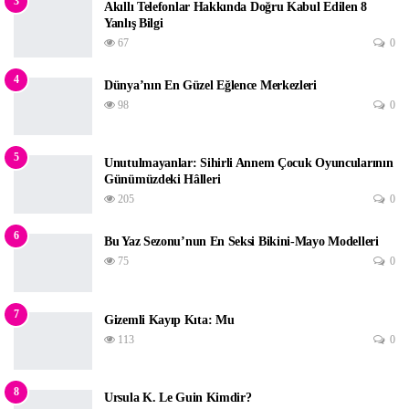
3
Akıllı Telefonlar Hakkında Doğru Kabul Edilen 8
Yanlış Bilgi
67
0
4
Dünya’nın En Güzel Eğlence Merkezleri
98
0
5
‌Unutulmayanlar: Sihirli Annem Çocuk Oyuncularının
Günümüzdeki Hâlleri
205
0
6
Bu Yaz Sezonu’nun En Seksi Bikini-Mayo Modelleri
75
0
7
Gizemli Kayıp Kıta: Mu
113
0
8
Ursula K. Le Guin Kimdir?